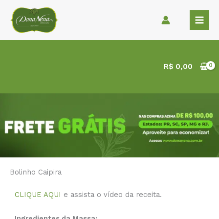
Ir
para
o
conteúdo
R$
0,00
Bolinho Caipira
CLIQUE AQUI
e assista o vídeo da receita.
Ingredientes da Massa: