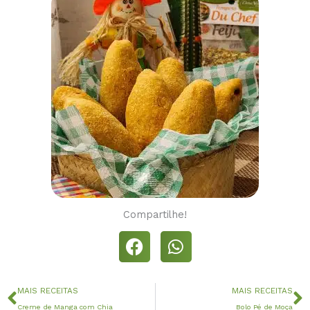
Compartilhe!
Anterior
P
MAIS RECEITAS
MAIS RECEITAS
Creme de Manga com Chia
Bolo Pé de Moça