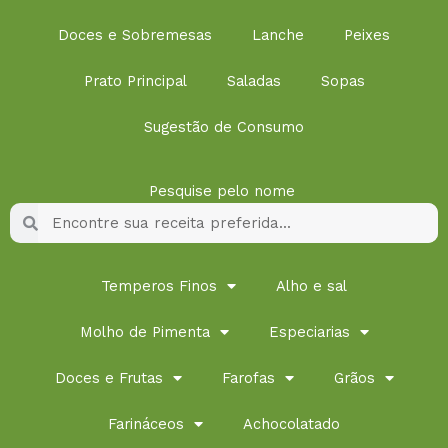
Doces e Sobremesas
Lanche
Peixes
Prato Principal
Saladas
Sopas
Sugestão de Consumo
Pesquise pelo nome
Pesquisar
Pesquisar
Temperos Finos
Alho e sal
Molho de Pimenta
Especiarias
Doces e Frutas
Farofas
Grãos
Farináceos
Achocolatado