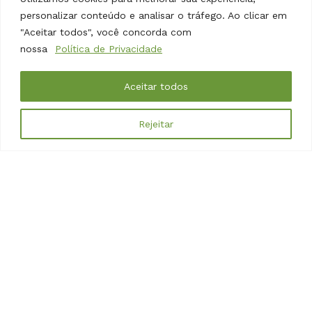
personalizar conteúdo e analisar o tráfego. Ao clicar em
Links
"Aceitar todos", você concorda com
nossa
Política de Privacidade
Minha Conta
Meus Favoritos
Aceitar todos
Loja
Receitas
Nossos Produtos
Rejeitar
Catálogo
Sobre
Contato
Política de Privacidade
Política Comercial
Atendimento LGPD
Entre em contato