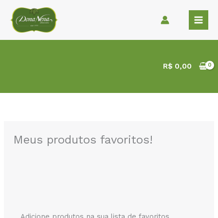
Ir
para
o
conteúdo
R$
0,00
Meus produtos favoritos!