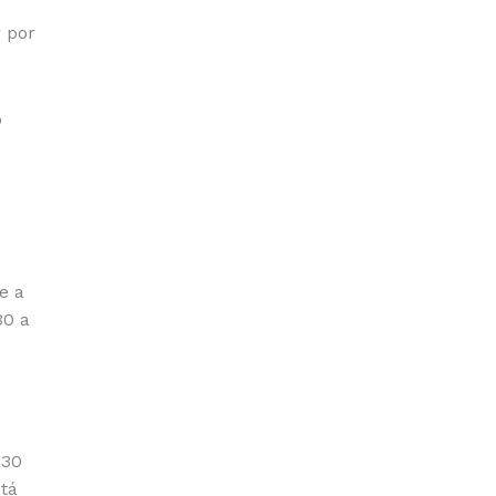
r por
o
e a
30 a
 30
stá