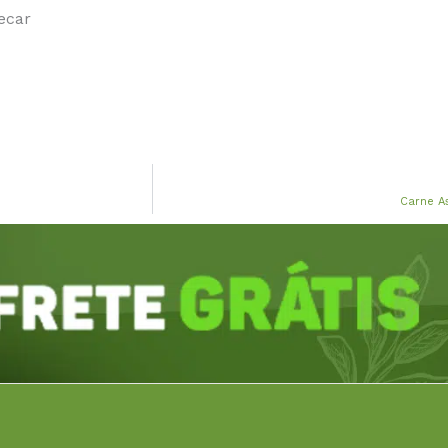
ecar
Carne A