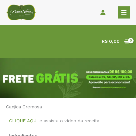
Ir
para
o
conteúdo
R$
0,00
Canjica Cremosa
CLIQUE AQUI
e assista o vídeo da receita.
Ingredientes