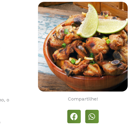
a
Compartilhe!
o, o
e