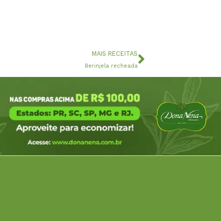
Próximo
MAIS RECEITAS
Berinjela recheada