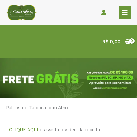
Ir
para
o
conteúdo
R$
0,00
Palitos de Tapioca com Alho
CLIQUE AQUI
e assista o vídeo da receita.