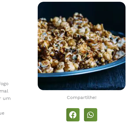
fogo
rmal
Compartilhe!
ar um
ue