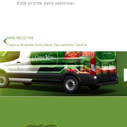
Está pronta para saborear.
Anterior
MAIS RECEITAS
Canjica Amarela Dona Nena Tipicamente Caseira