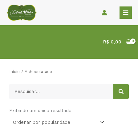
Ir
para
o
conteúdo
R$
0,00
Início
/ Achocolatado
Pesquisar
Exibindo um único resultado