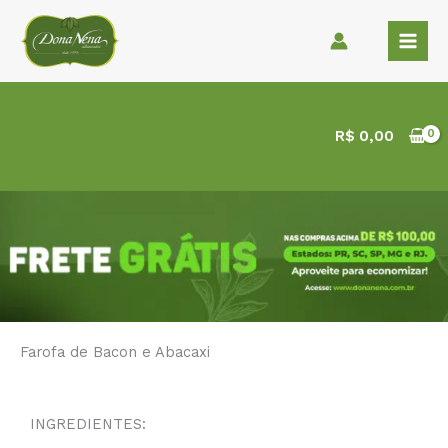
Ir
para
o
conteúdo
R$
0,00
Farofa de Bacon e Abacaxi
INGREDIENTES: