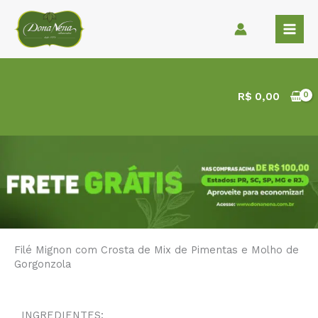
Ir
para
o
conteúdo
R$
0,00
Filé Mignon com Crosta de Mix de Pimentas e Molho de
Gorgonzola
INGREDIENTES: