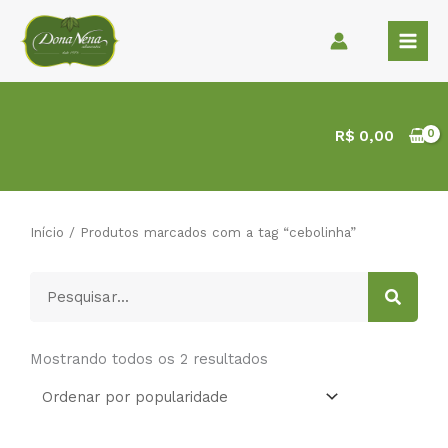
Ir
para
o
conteúdo
R$
0,00
Início
/ Produtos marcados com a tag “cebolinha”
Pesquisar
Classificado
por
Mostrando todos os 2 resultados
popularidade