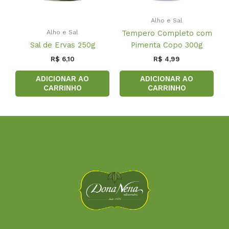
Alho e Sal
Alho e Sal
Tempero Completo com
Sal de Ervas 250g
Pimenta Copo 300g
R$
6,10
R$
4,99
ADICIONAR AO
ADICIONAR AO
CARRINHO
CARRINHO