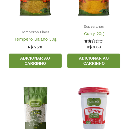
Especiarias
Temperos Finos
Curry 20g
Tempero Baiano 30g
Avaliação
R$
2,20
R$
3,69
2.00
de 5
ADICIONAR AO
ADICIONAR AO
CARRINHO
CARRINHO