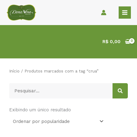
Ir
para
o
conteúdo
R$
0,00
Início
/ Produtos marcados com a tag “crua”
Pesquisar
Exibindo um único resultado