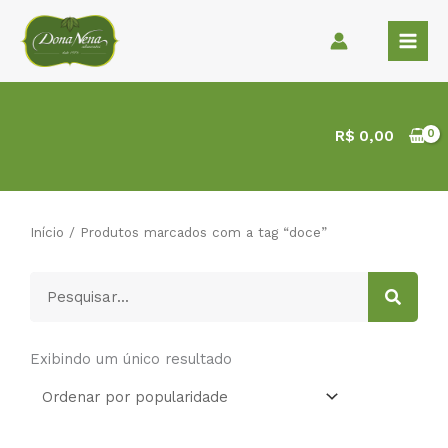
Ir
para
o
conteúdo
R$
0,00
Início
/ Produtos marcados com a tag “doce”
Pesquisar
Exibindo um único resultado