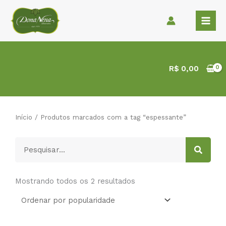
Ir
para
o
conteúdo
R$
0,00
Início
/ Produtos marcados com a tag “espessante”
Pesquisar
Classificado
por
Mostrando todos os 2 resultados
popularidade