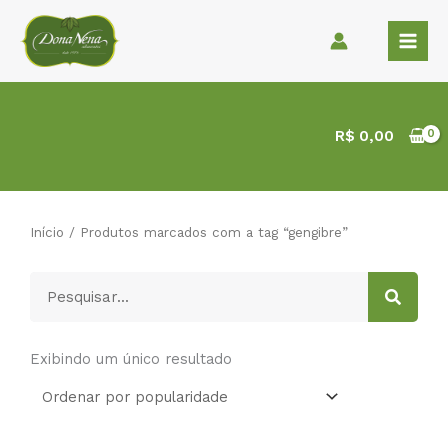
Ir
para
o
conteúdo
R$
0,00
Início
/ Produtos marcados com a tag “gengibre”
Pesquisar
Exibindo um único resultado