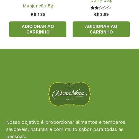
Curry 20g
Manjericão 5g
Avaliação
R$
1,35
R$
3,69
2.00
de 5
ADICIONAR AO
ADICIONAR AO
CARRINHO
CARRINHO
Nosso objetivo é proporcionar alimentos e temperos
saudáveis, naturais e com muito sabor para todas as
pessoas.