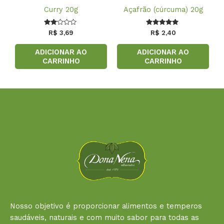
Curry 20g
Açafrão (cúrcuma) 20g
Avaliação
Avaliação
R$
3,69
R$
2,40
2.00
5.00
de 5
de 5
ADICIONAR AO
ADICIONAR AO
CARRINHO
CARRINHO
Nosso objetivo é proporcionar alimentos e temperos
saudáveis, naturais e com muito sabor para todas as