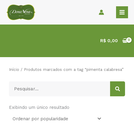
Ir
para
o
conteúdo
R$
0,00
Início
/ Produtos marcados com a tag “pimenta calabresa”
Pesquisar
Exibindo um único resultado