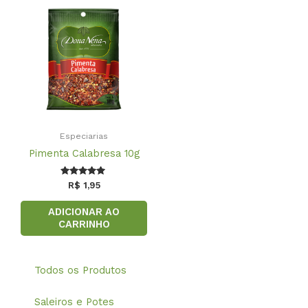
Especiarias
Pimenta Calabresa 10g
Avaliação
R$
1,95
5.00
de 5
ADICIONAR AO
CARRINHO
Todos os Produtos
Saleiros e Potes