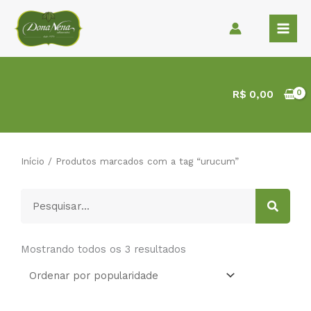
Ir
para
o
conteúdo
R$
0,00
Início
/ Produtos marcados com a tag “urucum”
Pesquisar
Classificado
por
Mostrando todos os 3 resultados
popularidade