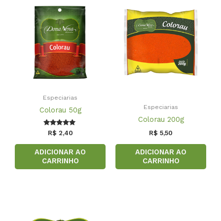
Especiarias
Especiarias
Colorau 50g
Colorau 200g
Avaliação
R$
2,40
R$
5,50
5.00
de 5
ADICIONAR AO
ADICIONAR AO
CARRINHO
CARRINHO