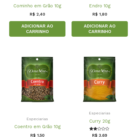
Cominho em Grão 10g
Endro 10g
R$
2,40
R$
1,80
ADICIONAR AO
ADICIONAR AO
CARRINHO
CARRINHO
Especiarias
Especiarias
Curry 20g
Coentro em Grão 10g
Avaliação
R$
1,50
R$
3,69