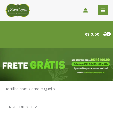
Ir
para
o
conteúdo
R$
0,00
Tortilha com Carne e Queijo
INGREDIENTES: