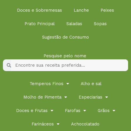
Doces e Sobremesas
Lanche
Peixes
Prato Principal
Saladas
Sopas
Sugestão de Consumo
Pesquise pelo nome
Pesquisar
Pesquisar
Temperos Finos
Alho e sal
Molho de Pimenta
Especiarias
Doces e Frutas
Farofas
Grãos
Farináceos
Achocolatado