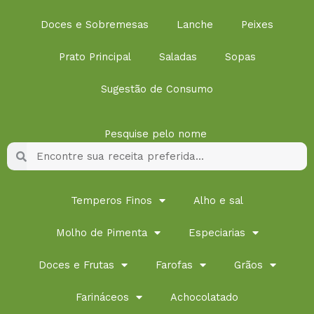
Doces e Sobremesas
Lanche
Peixes
Prato Principal
Saladas
Sopas
Sugestão de Consumo
Pesquise pelo nome
Pesquisar
Pesquisar
Temperos Finos
Alho e sal
Molho de Pimenta
Especiarias
Doces e Frutas
Farofas
Grãos
Farináceos
Achocolatado