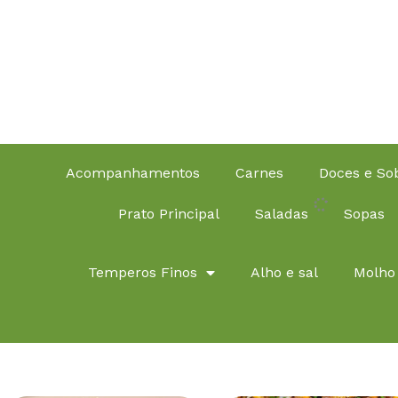
Acompanhamentos
Carnes
Doces e S
Prato Principal
Saladas
Sopas
Temperos Finos
Alho e sal
Molho