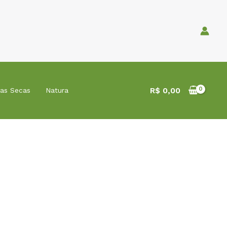
R$
0,00
tas Secas
Natura