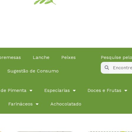
obremesas
Lanche
Peixes
Pesquise pe
Pesquisar
Pesquisar
Sugestão de Consumo
 de Pimenta
Especiarias
Doces e Frutas
Farináceos
Achocolatado