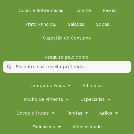
Doces e Sobremesas
Lanche
Peixes
Prato Principal
Saladas
Sopas
Sugestão de Consumo
Pesquise pelo nome
Pesquisar
Pesquisar
Temperos Finos
Alho e sal
Molho de Pimenta
Especiarias
Doces e Frutas
Farofas
Grãos
Farináceos
Achocolatado