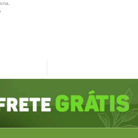
tona.
o