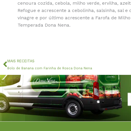
cenoura cozida, cebola, milho verde, ervilha, azei
Refogue e acrescente a cebolinha, salsinha, sal e 
vinagre e por último acrescente a Farofa de Milho
Temperada Dona Nena.
Anterior
MAIS RECEITAS
Bolo de Banana com Farinha de Rosca Dona Nena