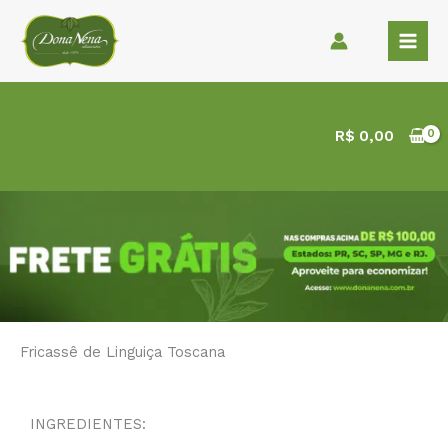
Ir
para
o
conteúdo
R$
0,00
Fricassê de Linguiça Toscana
INGREDIENTES: