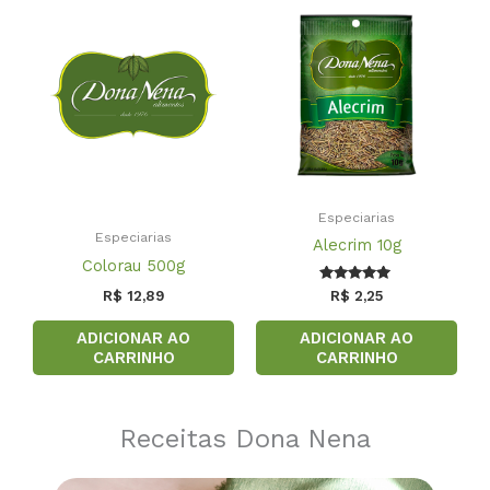
Especiarias
Especiarias
Alecrim 10g
Colorau 500g
Avaliação
R$
12,89
R$
2,25
5.00
de 5
ADICIONAR AO
ADICIONAR AO
CARRINHO
CARRINHO
Receitas Dona Nena