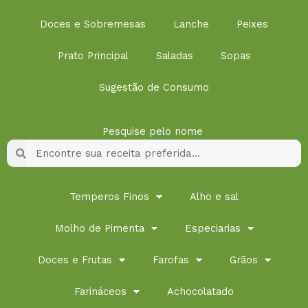
Doces e Sobremesas
Lanche
Peixes
Prato Principal
Saladas
Sopas
Sugestão de Consumo
Pesquise pelo nome
Pesquisar
Pesquisar
Temperos Finos
Alho e sal
Molho de Pimenta
Especiarias
Doces e Frutas
Farofas
Grãos
Farináceos
Achocolatado