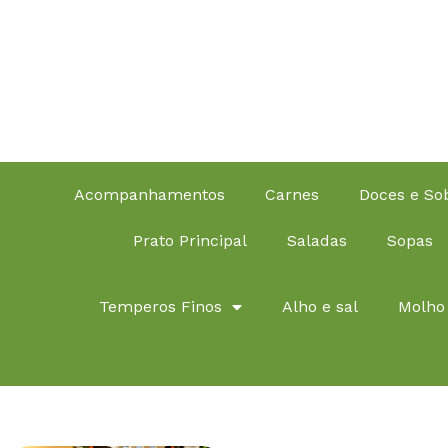
Acompanhamentos
Carnes
Doces e S
Prato Principal
Saladas
Sopas
Temperos Finos
Alho e sal
Molho