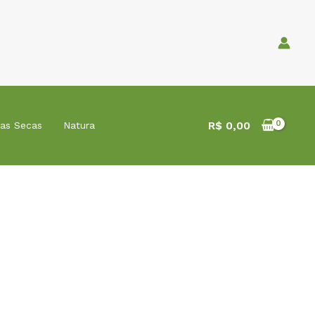
R$
0,00
tas Secas
Natura