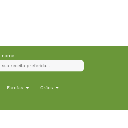
lo nome
Farofas
Grãos