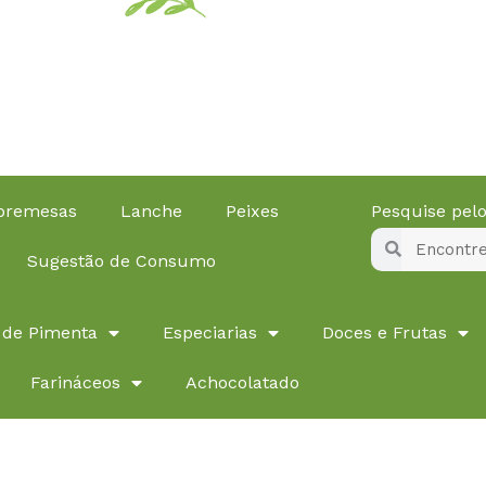
obremesas
Lanche
Peixes
Pesquise pe
Pesquisar
Pesquisar
Sugestão de Consumo
 de Pimenta
Especiarias
Doces e Frutas
Farináceos
Achocolatado