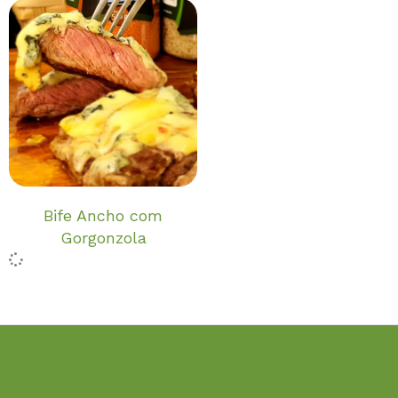
Bife Ancho com
Gorgonzola