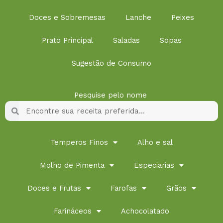
Doces e Sobremesas
Lanche
Peixes
Prato Principal
Saladas
Sopas
Sugestão de Consumo
Pesquise pelo nome
Pesquisar
Pesquisar
Temperos Finos
Alho e sal
Molho de Pimenta
Especiarias
Doces e Frutas
Farofas
Grãos
Farináceos
Achocolatado