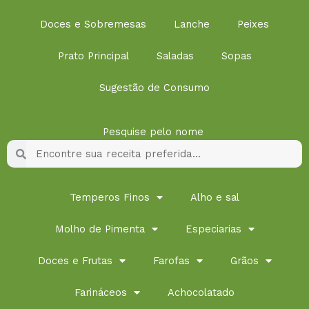
Doces e Sobremesas
Lanche
Peixes
Prato Principal
Saladas
Sopas
Sugestão de Consumo
Pesquise pelo nome
Pesquisar
Pesquisar
Temperos Finos
Alho e sal
Molho de Pimenta
Especiarias
Doces e Frutas
Farofas
Grãos
Farináceos
Achocolatado