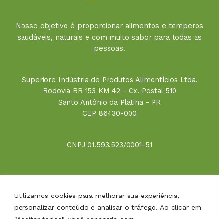
Nosso objetivo é proporcionar alimentos e temperos
saudáveis, naturais e com muito sabor para todas as
pessoas.
Superiore Indústria de Produtos Alimentícios Ltda.
Rodovia BR 153 KM 42 - Cx. Postal 510
Santo Antônio da Platina - PR
CEP 86430-000
CNPJ 01.593.523/0001-51
Links
Utilizamos cookies para melhorar sua experiência,
personalizar conteúdo e analisar o tráfego. Ao clicar em
Minha Conta
"Aceitar todos", você concorda com