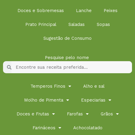
Doces e Sobremesas
Lanche
Peixes
Prato Principal
Saladas
Sopas
Sugestão de Consumo
Pesquise pelo nome
Pesquisar
Pesquisar
Temperos Finos
Alho e sal
Molho de Pimenta
Especiarias
Doces e Frutas
Farofas
Grãos
Farináceos
Achocolatado