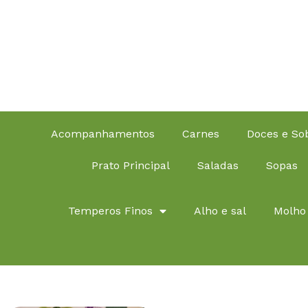
Acompanhamentos
Carnes
Doces e S
Prato Principal
Saladas
Sopas
Temperos Finos
Alho e sal
Molho