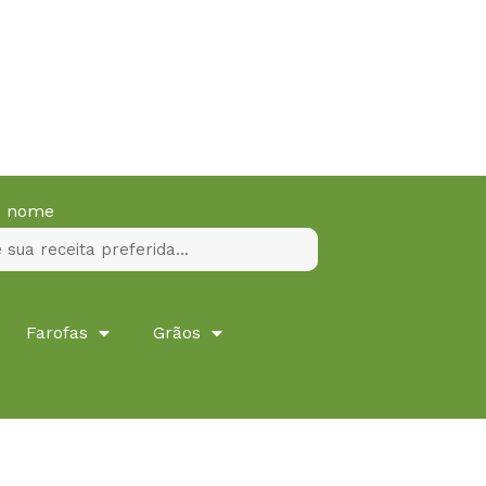
lo nome
Farofas
Grãos