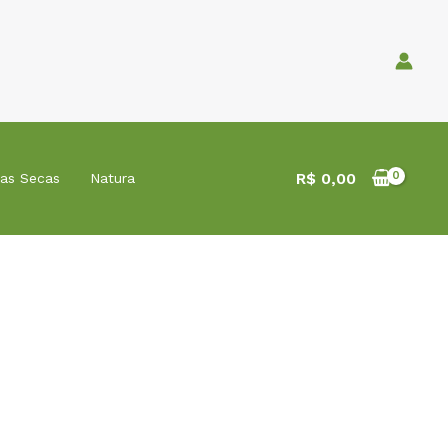
R$
0,00
tas Secas
Natura