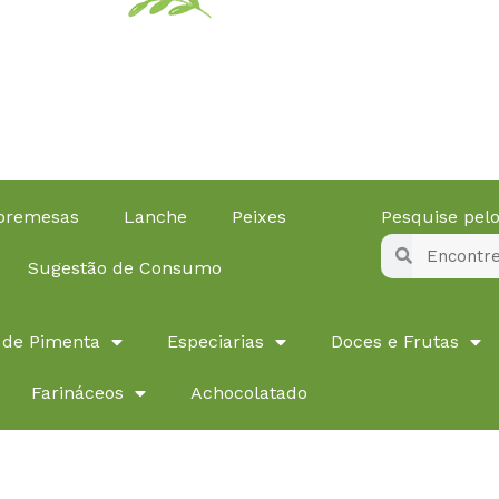
obremesas
Lanche
Peixes
Pesquise pe
Pesquisar
Pesquisar
Sugestão de Consumo
 de Pimenta
Especiarias
Doces e Frutas
Farináceos
Achocolatado