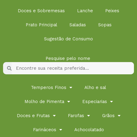
Doces e Sobremesas
Lanche
Peixes
Prato Principal
Saladas
Sopas
Sugestão de Consumo
Pesquise pelo nome
Pesquisar
Pesquisar
Temperos Finos
Alho e sal
Molho de Pimenta
Especiarias
Doces e Frutas
Farofas
Grãos
Farináceos
Achocolatado