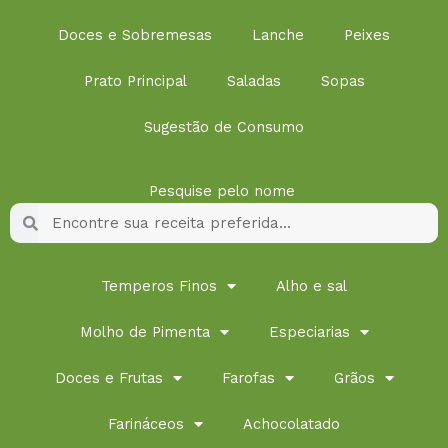
Doces e Sobremesas
Lanche
Peixes
Prato Principal
Saladas
Sopas
Sugestão de Consumo
Pesquise pelo nome
Pesquisar
Pesquisar
Temperos Finos
Alho e sal
Molho de Pimenta
Especiarias
Doces e Frutas
Farofas
Grãos
Farináceos
Achocolatado