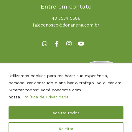
Entre em contato
43 3534 5586
faleconosco@donanena.com.br
Utilizamos cookies para melhorar sua experiência,
personalizar conteúdo e analisar o tráfego. Ao clicar em
"Aceitar todos", você concorda com
nossa
Política de Privacidade
Copyright © 2026 | Dona Nena Alimentos
Aceitar todos
Desenvolvido por
Agência Arbor
Como podemos ajudar?
Rejeitar