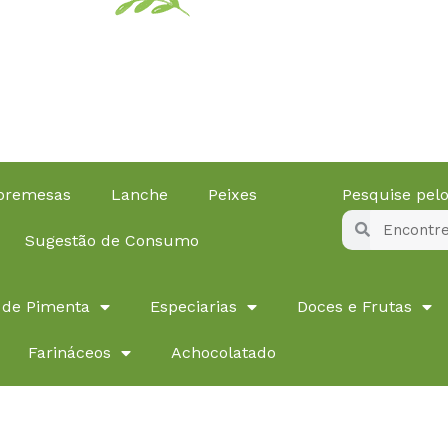
obremesas
Lanche
Peixes
Pesquise pe
Pesquisar
Pesquisar
Sugestão de Consumo
 de Pimenta
Especiarias
Doces e Frutas
Farináceos
Achocolatado