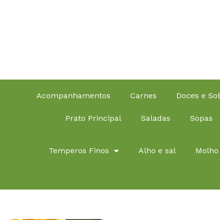
Acompanhamentos
Carnes
Doces e S
Prato Principal
Saladas
Sopas
Temperos Finos
Alho e sal
Molho