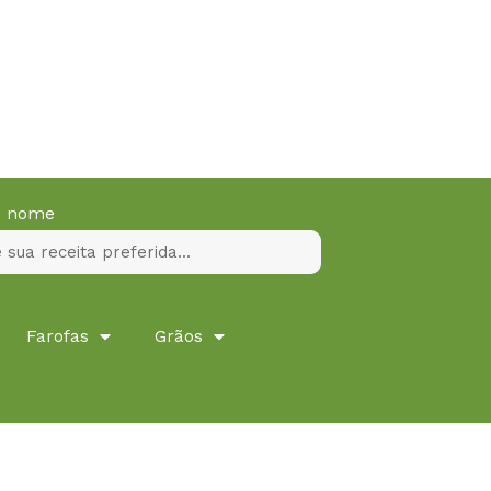
lo nome
Farofas
Grãos