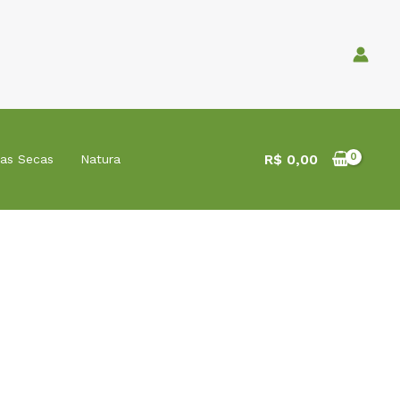
R$
0,00
tas Secas
Natura