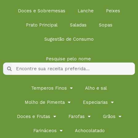
Doces e Sobremesas
Lanche
Peixes
Prato Principal
Saladas
Sopas
Sugestão de Consumo
Pesquise pelo nome
Pesquisar
Pesquisar
Temperos Finos
Alho e sal
Molho de Pimenta
Especiarias
Doces e Frutas
Farofas
Grãos
Farináceos
Achocolatado