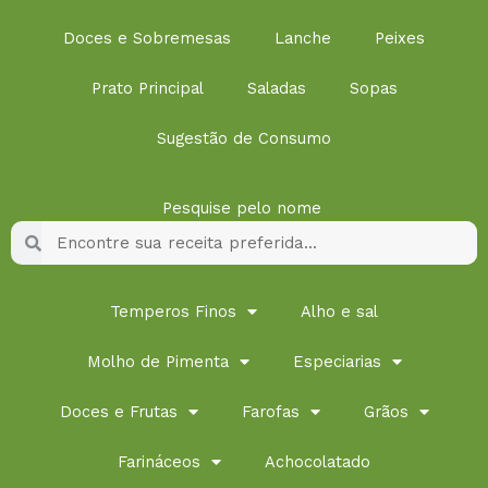
Doces e Sobremesas
Lanche
Peixes
Prato Principal
Saladas
Sopas
Sugestão de Consumo
Pesquise pelo nome
Pesquisar
Pesquisar
Temperos Finos
Alho e sal
Molho de Pimenta
Especiarias
Doces e Frutas
Farofas
Grãos
Farináceos
Achocolatado