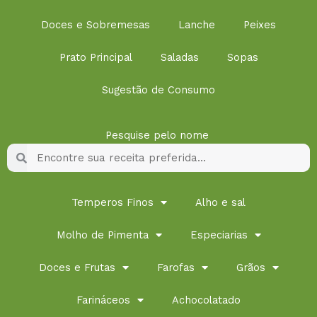
Doces e Sobremesas
Lanche
Peixes
Prato Principal
Saladas
Sopas
Sugestão de Consumo
Pesquise pelo nome
Pesquisar
Pesquisar
Temperos Finos
Alho e sal
Molho de Pimenta
Especiarias
Doces e Frutas
Farofas
Grãos
Farináceos
Achocolatado