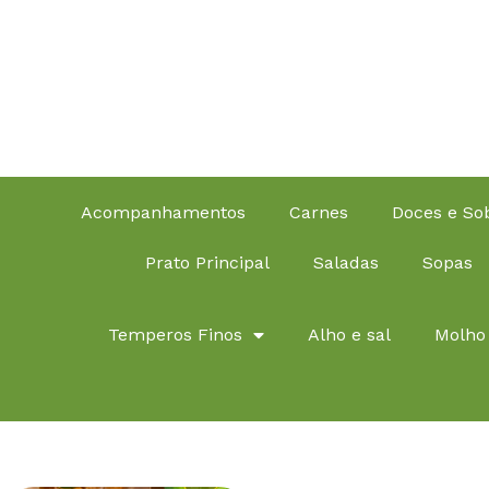
Acompanhamentos
Carnes
Doces e S
Prato Principal
Saladas
Sopas
Temperos Finos
Alho e sal
Molho