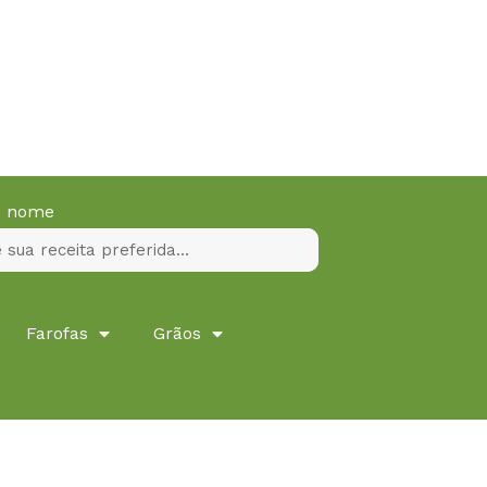
lo nome
Farofas
Grãos