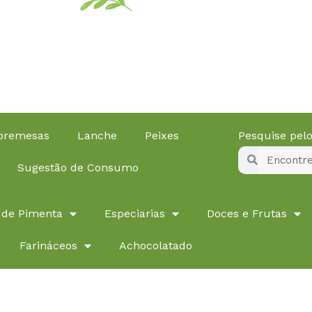
obremesas
Lanche
Peixes
Pesquise pe
Pesquisar
Pesquisar
Sugestão de Consumo
 de Pimenta
Especiarias
Doces e Frutas
Farináceos
Achocolatado