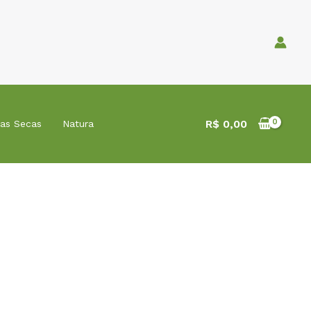
R$
0,00
tas Secas
Natura