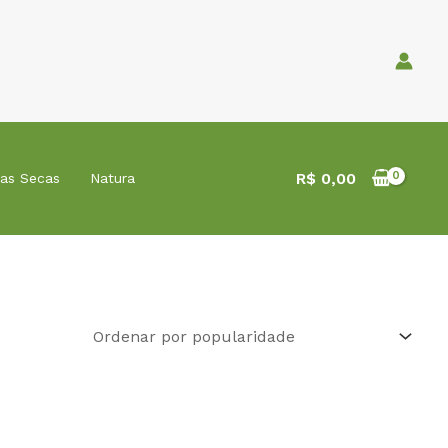
R$
0,00
tas Secas
Natura