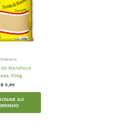
rináceos
 de Mandioca
rada 500g
R$
5,85
CIONAR AO
RRINHO