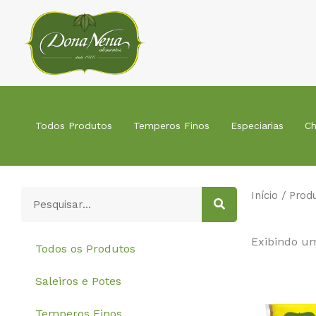
Ir
para
o
conteúdo
Todos Produtos
Temperos Finos
Especiarias
Ch
Pesquisar
Início
/ Prod
Exibindo um
Todos os Produtos
Saleiros e Potes
Temperos Finos