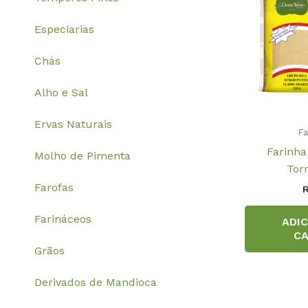
Especiarias
Chás
Alho e Sal
Ervas Naturais
Fa
Farinha
Molho de Pimenta
Tor
Farofas
Farináceos
ADI
CA
Grãos
Derivados de Mandioca