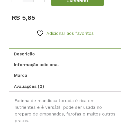
CARRINHO
de
Mandioca
Torrada
R$
5,85
500g
quantidade
Adicionar aos favoritos
Descrição
Informação adicional
Marca
Avaliações (0)
Farinha de mandioca torrada é rica em
nutrientes e é versátil, pode ser usada no
preparo de empanados, farofas e muitos outros
pratos.