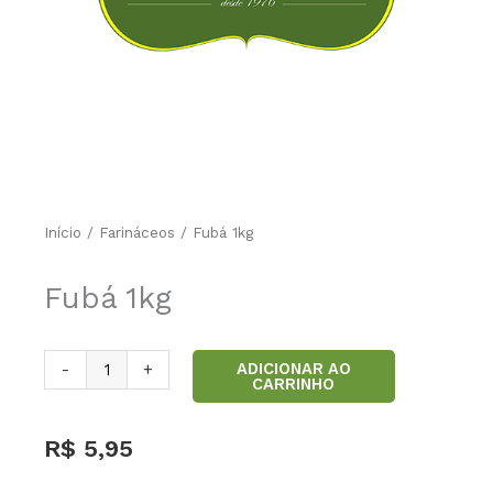
Início
/
Farináceos
/ Fubá 1kg
Fubá 1kg
Fubá
ADICIONAR AO
-
+
CARRINHO
1kg
quantidade
R$
5,95