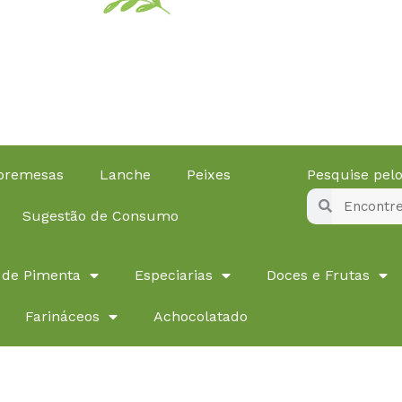
obremesas
Lanche
Peixes
Pesquise pe
Pesquisar
Pesquisar
Sugestão de Consumo
 de Pimenta
Especiarias
Doces e Frutas
Farináceos
Achocolatado