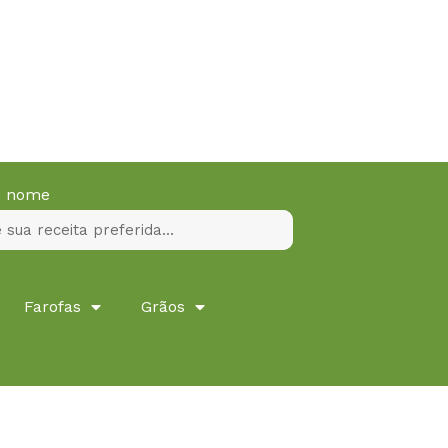
lo nome
Farofas
Grãos