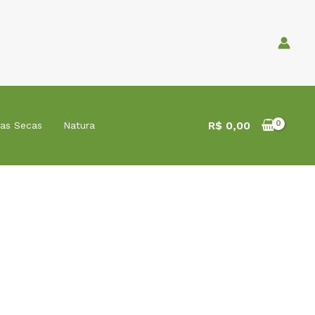
R$
0,00
tas Secas
Natura