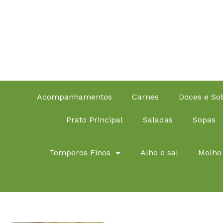
Acompanhamentos
Carnes
Doces e S
Prato Principal
Saladas
Sopas
Temperos Finos
Alho e sal
Molho