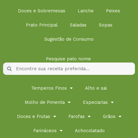
Doces e Sobremesas
Lanche
Peixes
Prato Principal
Saladas
Sopas
Sugestão de Consumo
Pesquise pelo nome
Pesquisar
Pesquisar
Temperos Finos
Alho e sal
Molho de Pimenta
Especiarias
Doces e Frutas
Farofas
Grãos
Farináceos
Achocolatado