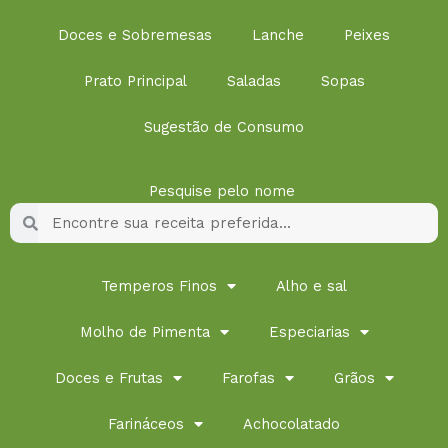
Doces e Sobremesas
Lanche
Peixes
Prato Principal
Saladas
Sopas
Sugestão de Consumo
Pesquise pelo nome
Pesquisar
Pesquisar
Temperos Finos
Alho e sal
Molho de Pimenta
Especiarias
Doces e Frutas
Farofas
Grãos
Farináceos
Achocolatado