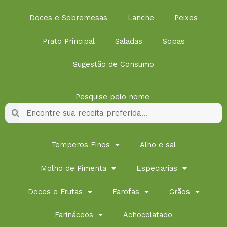
Doces e Sobremesas
Lanche
Peixes
Prato Principal
Saladas
Sopas
Sugestão de Consumo
Pesquise pelo nome
Pesquisar
Pesquisar
Temperos Finos
Alho e sal
Molho de Pimenta
Especiarias
Doces e Frutas
Farofas
Grãos
Farináceos
Achocolatado