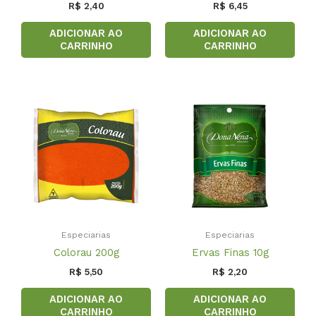
Avaliação
R$
2,40
R$
6,45
5.00
de 5
ADICIONAR AO
ADICIONAR AO
CARRINHO
CARRINHO
Especiarias
Especiarias
Colorau 200g
Ervas Finas 10g
R$
5,50
R$
2,20
ADICIONAR AO
ADICIONAR AO
CARRINHO
CARRINHO