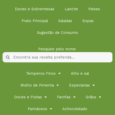
Doces e Sobremesas
Lanche
Peixes
Prato Principal
Saladas
Sopas
Sugestão de Consumo
Pesquise pelo nome
Pesquisar
Pesquisar
Temperos Finos
Alho e sal
Molho de Pimenta
Especiarias
Doces e Frutas
Farofas
Grãos
Farináceos
Achocolatado