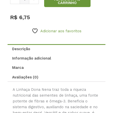
CARRINHO
torrado
150g
quantidade
R$
6,75
Adicionar aos favoritos
Descrição
Informação adicional
Marca
Avaliações (0)
A Linhaça Dona Nena traz toda a riqueza
nutricional das sementes de linhaça, uma fonte
potente de fibras e ômega-3. Beneficia o
sistema digestivo, auxiliando na saciedade e no
bem-estar geral. Versátil e de sabor suave, é